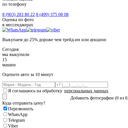
по телефону
8 (903)
283 80 22
8 (499)
375 08 08
Оценка по фото
в мессенджерах
Выкупаем
до 25% дороже
чем трейд-ин или аукцион
Сегодня
мы выкупили
1
5
машин
Оцените авто
за 10 минут
Я соглашаюсь на обработку
персональных данных
Добавить фотографии (0 из 6
Куда отправить цену?
Перезвонить
WhatsApp
Telegram
Viber