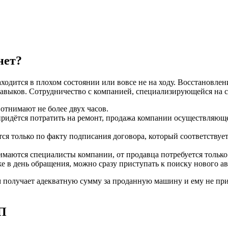
нет?
аходится в плохом состоянии или вовсе не на ходу. Восстановлен
авыков. Сотрудничество с компанией, специализирующейся на 
отнимают не более двух часов.
 придётся потратить на ремонт, продажа компании осуществляю
я только по факту подписания договора, который соответствуе
маются специалисты компании, от продавца потребуется тольк
е в день обращения, можно сразу приступать к поиску нового а
м получает адекватную сумму за проданную машину и ему не при
ТП