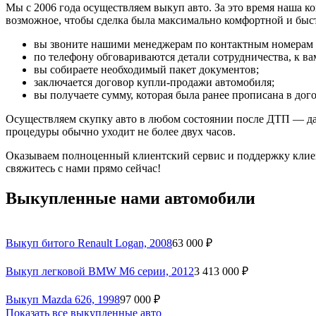
Мы с 2006 года осуществляем выкуп авто. За это время наша к
возможное, чтобы сделка была максимально комфортной и быст
вы звоните нашими менеджерам по контактным номерам ил
по телефону обговариваются детали сотрудничества, к в
вы собираете необходимый пакет документов;
заключается договор купли-продажи автомобиля;
вы получаете сумму, которая была ранее прописана в дого
Осуществляем скупку авто в любом состоянии после ДТП — да
процедуры обычно уходит не более двух часов.
Оказываем полноценный клиентский сервис и поддержку клиен
свяжитесь с нами прямо сейчас!
Выкупленные нами автомобили
Выкуп битого Renault Lоgan, 2008
63 000 ₽
Выкуп легковой BMW М6 серии, 2012
3 413 000 ₽
Выкуп Mazda 626, 1998
97 000 ₽
Показать все выкупленные авто