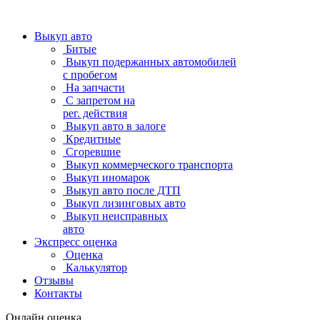
Выкуп авто
Битые
Выкуп подержанных автомобилей
с пробегом
На запчасти
С запретом на
рег. действия
Выкуп авто в залоге
Кредитные
Сгоревшие
Выкуп коммерческого транспорта
Выкуп иномарок
Выкуп авто после ДТП
Выкуп лизинговых авто
Выкуп неисправных
авто
Экспресс оценка
Оценка
Калькулятор
Отзывы
Контакты
Онлайн оценка