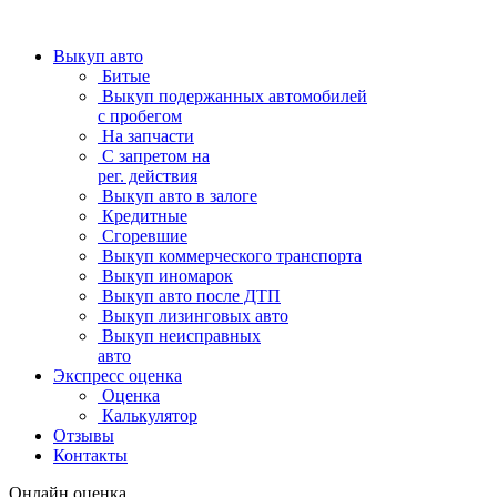
Выкуп авто
Битые
Выкуп подержанных автомобилей
с пробегом
На запчасти
С запретом на
рег. действия
Выкуп авто в залоге
Кредитные
Сгоревшие
Выкуп коммерческого транспорта
Выкуп иномарок
Выкуп авто после ДТП
Выкуп лизинговых авто
Выкуп неисправных
авто
Экспресс оценка
Оценка
Калькулятор
Отзывы
Контакты
Онлайн оценка