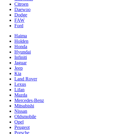
Citroen
Daewoo
Dodge
FAW
Ford
Haima
Holden
Honda
Hyundai
Infiniti
Jaguar
Jeep
Kia
Land Rover
Lexus
Lifan
Mazda
Mercedes-Benz
Mitsubishi
Nissan
Oldsmobile
Opel
Peugeot
Porsche