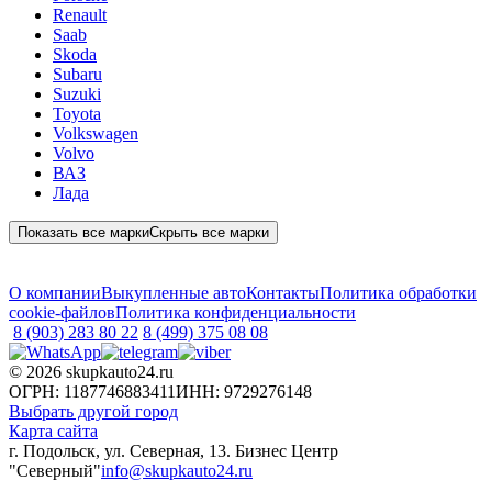
Renault
Saab
Skoda
Subaru
Suzuki
Toyota
Volkswagen
Volvo
ВАЗ
Лада
Показать все марки
Скрыть все марки
О компании
Выкупленные авто
Контакты
Политика обработки
cookie-файлов
Политика конфиденциальности
8 (903)
283 80 22
8 (499)
375 08 08
© 2026 skupkauto24.ru
ОГРН: 1187746883411
ИНН: 9729276148
Выбрать другой город
Карта сайта
г. Подольск, ул. Северная, 13. Бизнес Центр
"Северный"
info@skupkauto24.ru